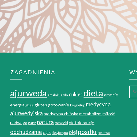
ZAGADNIENIA
W
ajurweda
dieta
cukier
emocje
amalaki
amla
medycyna
energia
gluten
gotowanie
ghee
kręgosłup
ajurwedyjska
medycyna chińska
metabolizm
miłość
natura
nadwaga
nawyki
nietolerancje
natto
posiłki
odchudzanie
olej
ojas
oksytocyna
postawa