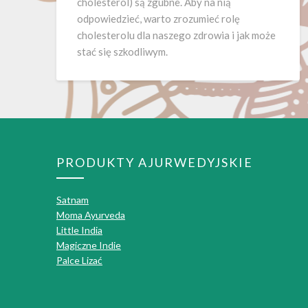
cholesterol) są zgubne. Aby na nią
odpowiedzieć, warto zrozumieć rolę
cholesterolu dla naszego zdrowia i jak może
stać się szkodliwym.
PRODUKTY AJURWEDYJSKIE
Satnam
Moma Ayurveda
Little India
Magiczne Indie
Palce Lizać