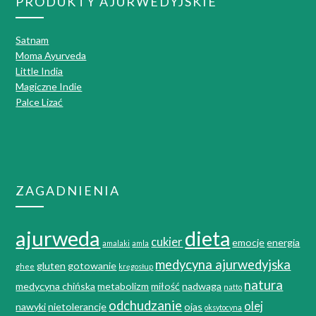
PRODUKTY AJURWEDYJSKIE
Satnam
Moma Ayurveda
Little India
Magiczne Indie
Palce Lizać
ZAGADNIENIA
ajurweda
dieta
cukier
emocje
energia
amalaki
amla
medycyna ajurwedyjska
gluten
gotowanie
ghee
kręgosłup
natura
medycyna chińska
metabolizm
miłość
nadwaga
natto
odchudzanie
olej
nawyki
nietolerancje
ojas
oksytocyna