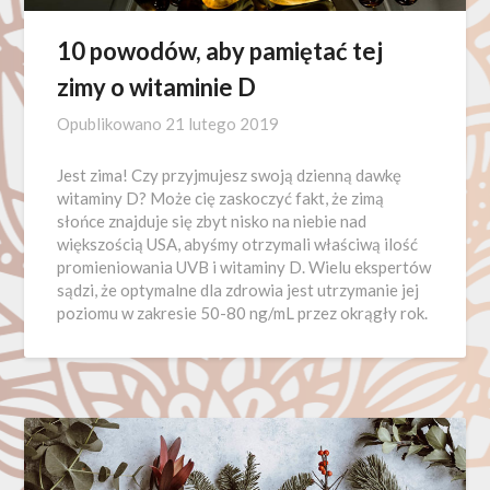
10 powodów, aby pamiętać tej
zimy o witaminie D
Opublikowano
21 lutego 2019
Jest zima! Czy przyjmujesz swoją dzienną dawkę
witaminy D? Może cię zaskoczyć fakt, że zimą
słońce znajduje się zbyt nisko na niebie nad
większością USA, abyśmy otrzymali właściwą ilość
promieniowania UVB i witaminy D. Wielu ekspertów
sądzi, że optymalne dla zdrowia jest utrzymanie jej
poziomu w zakresie 50-80 ng/mL przez okrągły rok.