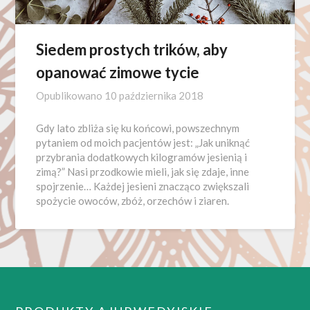
Siedem prostych trików, aby
opanować zimowe tycie
Opublikowano
10 października 2018
Gdy lato zbliża się ku końcowi, powszechnym
pytaniem od moich pacjentów jest: „Jak uniknąć
przybrania dodatkowych kilogramów jesienią i
zimą?” Nasi przodkowie mieli, jak się zdaje, inne
spojrzenie… Każdej jesieni znacząco zwiększali
spożycie owoców, zbóż, orzechów i ziaren.