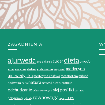
ZAGADNIENIA
W
ajurweda
dieta
cukier
emocje
amalaki
amla
medycyna
energia
gluten
gotowanie
ghee
kręgosłup
ajurwedyjska
medycyna chińska
metabolizm
miłość
natura
nadwaga
nawyki
nietolerancje
natto
posiłki
odchudzanie
olej
ojas
oksytocyna
postawa
równowaga
stres
przyprawy
rytuały
soja