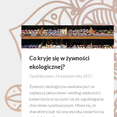
Co kryje się w żywności
ekologicznej?
Opublikowano
24 października 2017
Żywność ekologiczna uważana jest za
najlepszą jakościowo i według większości
badań może przyczynić się do zapobiegania
chorobom cywilizacyjnym. Mówi się, że
charakteryzuje się ona wysoką zawartością