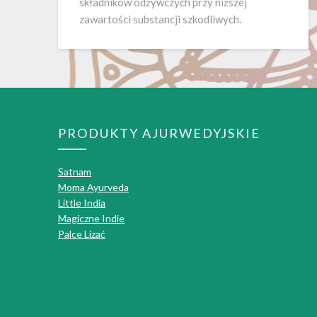
składników odżywczych przy niższej
zawartości substancji szkodliwych.
PRODUKTY AJURWEDYJSKIE
Satnam
Moma Ayurveda
Little India
Magiczne Indie
Palce Lizać