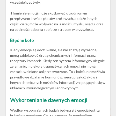
wcześniej peptydy.
Tłumienie emocji może skutkować utrudnionym
przepływem krwi do płatów czołowych, a także innych
części ciała; może wpływać na jasność umysłu, osądu, oraz
na zdolność radzenia sobie ze stresem w przyszłości.
Błędne koło
Kiedy emocje są odczuwalne, ale nie zostają wyrażone,
mogą zablokować drogę chemicznych informacji przez
receptory komórek. Kiedy ten system informacyjny ulegnie
załamaniu, molekuły traumatycznych emocji nie mogą
zostać uwolnione ani przetworzone. To z kolei uniemożliwia
prawidłowe działanie hormonów, neuroprzekaźników i
innych chemicznych nośników informacji, znajdujących się w
układach immunologicznym i endokrynnym.
Wykorzenianie dawnych emocji
Według wspomnianych badań, jedyną złą emocją jest ta,
której nie wyrażamy. Czy to oznacza, że powinniśmy