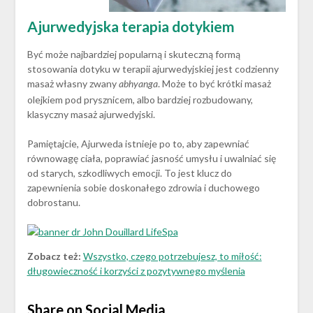
Ajurwedyjska terapia dotykiem
Być może najbardziej popularną i skuteczną formą
stosowania dotyku w terapii ajurwedyjskiej jest codzienny
masaż własny zwany
. Może to być krótki masaż
abhyanga
olejkiem pod prysznicem, albo bardziej rozbudowany,
klasyczny masaż ajurwedyjski.
Pamiętajcie, Ajurweda istnieje po to, aby zapewniać
równowagę ciała, poprawiać jasność umysłu i uwalniać się
od starych, szkodliwych emocji. To jest klucz do
zapewnienia sobie doskonałego zdrowia i duchowego
dobrostanu.
Zobacz też:
Wszystko, czego potrzebujesz, to miłość:
długowieczność i korzyści z pozytywnego myślenia
Share on Social Media