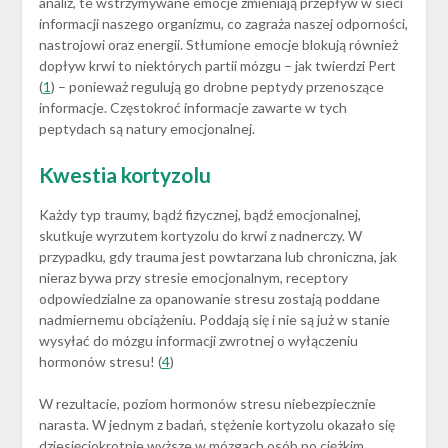
analiz, te wstrzymywane emocje zmieniają przepływ w sieci
informacji naszego organizmu, co zagraża naszej odporności,
nastrojowi oraz energii. Stłumione emocje blokują również
dopływ krwi to niektórych partii mózgu – jak twierdzi Pert
(
1
) – ponieważ regulują go drobne peptydy przenoszące
informacje. Częstokroć informacje zawarte w tych
peptydach są natury emocjonalnej.
Kwestia kortyzolu
Każdy typ traumy, bądź fizycznej, bądź emocjonalnej,
skutkuje wyrzutem kortyzolu do krwi z nadnerczy. W
przypadku, gdy trauma jest powtarzana lub chroniczna, jak
nieraz bywa przy stresie emocjonalnym, receptory
odpowiedzialne za opanowanie stresu zostają poddane
nadmiernemu obciążeniu. Poddają się i nie są już w stanie
wysyłać do mózgu informacji zwrotnej o wyłączeniu
hormonów stresu! (
4
)
W rezultacie, poziom hormonów stresu niebezpiecznie
narasta. W jednym z badań, stężenie kortyzolu okazało się
dziesięciokrotnie wyższe w mózgach osób po ciężkim