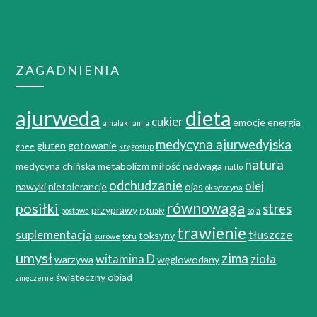
ZAGADNIENIA
ajurweda
dieta
cukier
emocje
energia
amalaki
amla
medycyna ajurwedyjska
gluten
gotowanie
ghee
kręgosłup
natura
medycyna chińska
metabolizm
miłość
nadwaga
natto
odchudzanie
olej
nawyki
nietolerancje
ojas
oksytocyna
równowaga
posiłki
stres
przyprawy
postawa
rytuały
soja
trawienie
suplementacja
tłuszcze
toksyny
surowe
tofu
umysł
zima
witamina D
zioła
warzywa
węglowodany
świąteczny obiad
zmęczenie