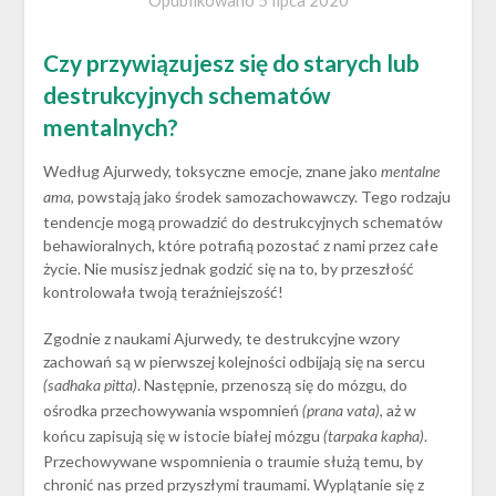
Opublikowano
5 lipca 2020
Czy przywiązujesz się do starych lub
destrukcyjnych schematów
mentalnych?
Według Ajurwedy, toksyczne emocje, znane jako
mentalne
, powstają jako środek samozachowawczy. Tego rodzaju
ama
tendencje mogą prowadzić do destrukcyjnych schematów
behawioralnych, które potrafią pozostać z nami przez całe
życie. Nie musisz jednak godzić się na to, by przeszłość
kontrolowała twoją teraźniejszość!
Zgodnie z naukami Ajurwedy, te destrukcyjne wzory
zachowań są w pierwszej kolejności odbijają się na sercu
. Następnie, przenoszą się do mózgu, do
(sadhaka pitta)
ośrodka przechowywania wspomnień
, aż w
(prana vata)
końcu zapisują się w istocie białej mózgu
.
(tarpaka kapha)
Przechowywane wspomnienia o traumie służą temu, by
chronić nas przed przyszłymi traumami. Wyplątanie się z