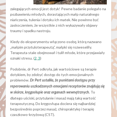
zalegających emocji jest dotyk! Pewne badanie polegało na
pozbawieniu młodych, dorastających małp naturalnego
niańczenia, tulenia i dotyku ich matek. Nie powinno być
zaskoczeniem, że wszystkie z nich wykazywały objawy
traumy i spadku nastroju.
Kiedy do eksperymentu włączono osobę, którą nazwano
„małpim przytuloterapeutą”, małpki się rozweseliły.
Terapeuta stale obejmował i tulił młode, które przejawiały
oznaki stresu. (
2
,
3
)
Podobnie, dr Pert odkryła, jak wartościowe są terapie
dotykiem, by zdobyć dostęp do tych emocjonalnych
problemów.
Dr Pert ustaliła, że punktami dostępu przy
reperowaniu uszkodzonych emocjami receptorów znajdują się
To
w skórze, kręgosłupie oraz organach wewnętrznych.
dlatego uściski, przytulanie i masaż mają taką wartość
terapeutyczną. Do kręgosłupa dociera się najbardziej
bezpośrednio poprzez masaż, chiropraktykę i terapię
czaszkowo-krzyżową (CST).