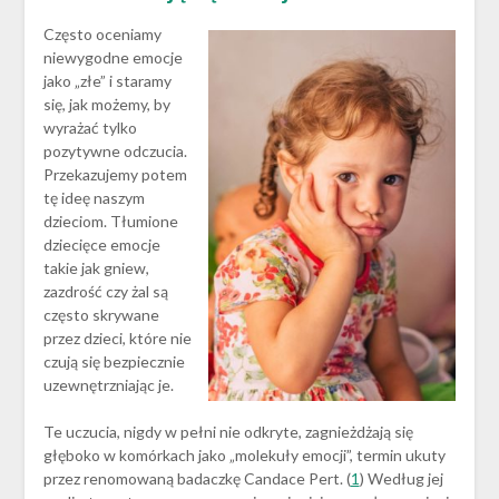
Często oceniamy
niewygodne emocje
jako „złe” i staramy
się, jak możemy, by
wyrażać tylko
pozytywne odczucia.
Przekazujemy potem
tę ideę naszym
dzieciom. Tłumione
dziecięce emocje
takie jak gniew,
zazdrość czy żal są
często skrywane
przez dzieci, które nie
czują się bezpiecznie
uzewnętrzniając je.
Te uczucia, nigdy w pełni nie odkryte, zagnieżdżają się
głęboko w komórkach jako „molekuły emocji”, termin ukuty
przez renomowaną badaczkę Candace Pert. (
1
) Według jej