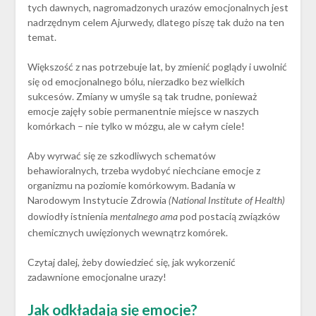
tych dawnych, nagromadzonych urazów emocjonalnych jest
nadrzędnym celem Ajurwedy, dlatego piszę tak dużo na ten
temat.
Większość z nas potrzebuje lat, by zmienić poglądy i uwolnić
się od emocjonalnego bólu, nierzadko bez wielkich
sukcesów. Zmiany w umyśle są tak trudne, ponieważ
emocje zajęły sobie permanentnie miejsce w naszych
komórkach – nie tylko w mózgu, ale w całym ciele!
Aby wyrwać się ze szkodliwych schematów
behawioralnych, trzeba wydobyć niechciane emocje z
organizmu na poziomie komórkowym. Badania w
Narodowym Instytucie Zdrowia
(National Institute of Health)
dowiodły istnienia
pod postacią związków
mentalnego ama
chemicznych uwięzionych wewnątrz komórek.
Czytaj dalej, żeby dowiedzieć się, jak wykorzenić
zadawnione emocjonalne urazy!
Jak odkładają się emocje?